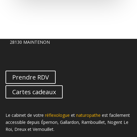
LAURENCE ELIE
Naturopathe - Réflexologue
3 rue des vignes, Le Parc
28130
MAINTENON
Prendre RDV
Cartes cadeaux
Le cabinet de votre
réflexologue
et
naturopathe
est facilement
accessible depuis Épernon, Gallardon, Rambouillet, Nogent Le
Roi, Dreux et Vernouillet.